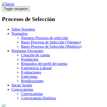
Pasar
al
Toggle navigation
contenido
principal
Procesos de Selección
Sobre Nosotros
Normativa
Nuestros Procesos de selección
Bases Procesos de Selección (Vigentes)
Bases Procesos de Selección (Histórico)
Preguntas Frecuentes
Creación de cuenta
Postulación
Requisitos del perfil del puesto
Experiencia Laboral
Evaluaciones
Entrevistas
Bonificaciones
Iniciar Sesión
Convocatorias
Convocatorias
Convocatoria Histórica