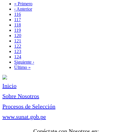
Primera
« Primero
página
Página
‹ Anterior
Paginación
anterior
Page
116
Page
117
Page
118
Page
119
Página
120
actual
Page
121
Page
122
Page
123
Page
124
Siguiente
Siguiente ›
página
Última
Último »
página
Inicio
Sobre Nosotros
Procesos de Selección
www.sunat.gob.pe
Conéctate con Nosotros en: