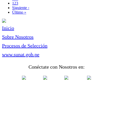
Page
123
Siguiente
Siguiente ›
página
Última
Último »
página
Inicio
Sobre Nosotros
Procesos de Selección
www.sunat.gob.pe
Conéctate con Nosotros en: