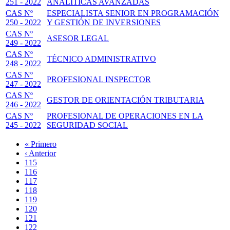
251 - 2022
ANALÍTICAS AVANZADAS
CAS Nº
ESPECIALISTA SENIOR EN PROGRAMACIÓN
250 - 2022
Y GESTIÓN DE INVERSIONES
CAS Nº
ASESOR LEGAL
249 - 2022
CAS Nº
TÉCNICO ADMINISTRATIVO
248 - 2022
CAS Nº
PROFESIONAL INSPECTOR
247 - 2022
CAS Nº
GESTOR DE ORIENTACIÓN TRIBUTARIA
246 - 2022
CAS Nº
PROFESIONAL DE OPERACIONES EN LA
245 - 2022
SEGURIDAD SOCIAL
Primera
« Primero
página
Página
‹ Anterior
Paginación
anterior
Page
115
Page
116
Page
117
Page
118
Página
119
actual
Page
120
Page
121
Page
122