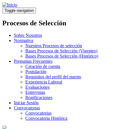
Pasar
al
Toggle navigation
contenido
principal
Procesos de Selección
Sobre Nosotros
Normativa
Nuestros Procesos de selección
Bases Procesos de Selección (Vigentes)
Bases Procesos de Selección (Histórico)
Preguntas Frecuentes
Creación de cuenta
Postulación
Requisitos del perfil del puesto
Experiencia Laboral
Evaluaciones
Entrevistas
Bonificaciones
Iniciar Sesión
Convocatorias
Convocatorias
Convocatoria Histórica