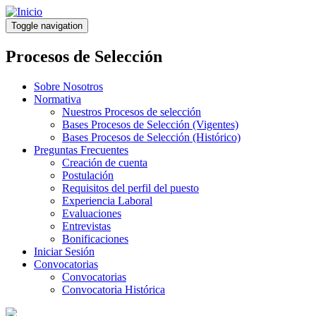
Pasar
al
Toggle navigation
contenido
principal
Procesos de Selección
Sobre Nosotros
Normativa
Nuestros Procesos de selección
Bases Procesos de Selección (Vigentes)
Bases Procesos de Selección (Histórico)
Preguntas Frecuentes
Creación de cuenta
Postulación
Requisitos del perfil del puesto
Experiencia Laboral
Evaluaciones
Entrevistas
Bonificaciones
Iniciar Sesión
Convocatorias
Convocatorias
Convocatoria Histórica