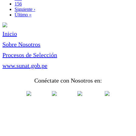
Page
156
Siguiente
Siguiente ›
página
Última
Último »
página
Inicio
Sobre Nosotros
Procesos de Selección
www.sunat.gob.pe
Conéctate con Nosotros en: