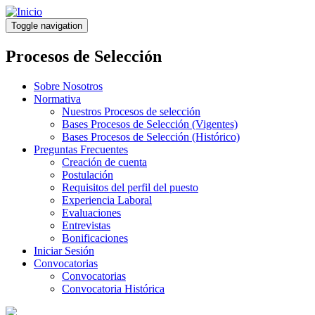
Pasar
al
Toggle navigation
contenido
principal
Procesos de Selección
Sobre Nosotros
Normativa
Nuestros Procesos de selección
Bases Procesos de Selección (Vigentes)
Bases Procesos de Selección (Histórico)
Preguntas Frecuentes
Creación de cuenta
Postulación
Requisitos del perfil del puesto
Experiencia Laboral
Evaluaciones
Entrevistas
Bonificaciones
Iniciar Sesión
Convocatorias
Convocatorias
Convocatoria Histórica