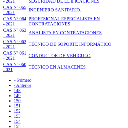
- 2021
SEGURIDAD DE EDIFICACIONES
CAS Nº 065
INGENIERO SANITARIO.
- 2021
CAS Nº 064
PROFESIONAL ESPECIALISTA EN
- 2021
CONTRATACIONES
CAS Nº 063
ANALISTA EN CONTRATACIONES
- 2021
CAS Nº 062
TÉCNICO DE SOPORTE INFORMÁTICO
- 2021
CAS Nº 061
CONDUCTOR DE VEHICULO
- 2021
CAS Nº 060
TÉCNICO EN ALMACENES
- 021
Primera
« Primero
página
Página
‹ Anterior
Paginación
anterior
Page
148
Page
149
Page
150
Page
151
Página
152
actual
Page
153
Page
154
Page
155