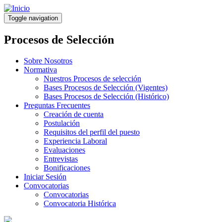
Pasar
al
Toggle navigation
contenido
principal
Procesos de Selección
Sobre Nosotros
Normativa
Nuestros Procesos de selección
Bases Procesos de Selección (Vigentes)
Bases Procesos de Selección (Histórico)
Preguntas Frecuentes
Creación de cuenta
Postulación
Requisitos del perfil del puesto
Experiencia Laboral
Evaluaciones
Entrevistas
Bonificaciones
Iniciar Sesión
Convocatorias
Convocatorias
Convocatoria Histórica