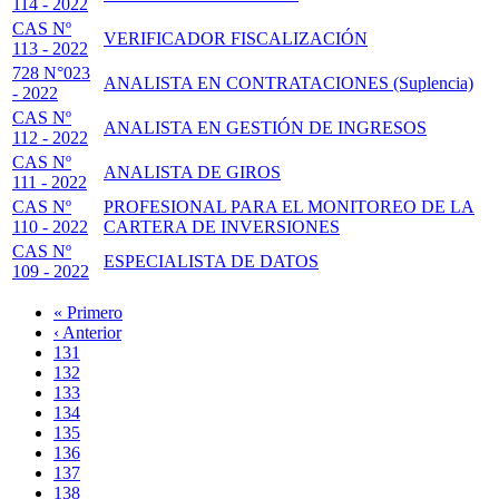
114 - 2022
CAS Nº
VERIFICADOR FISCALIZACIÓN
113 - 2022
728 N°023
ANALISTA EN CONTRATACIONES (Suplencia)
- 2022
CAS Nº
ANALISTA EN GESTIÓN DE INGRESOS
112 - 2022
CAS Nº
ANALISTA DE GIROS
111 - 2022
CAS Nº
PROFESIONAL PARA EL MONITOREO DE LA
110 - 2022
CARTERA DE INVERSIONES
CAS Nº
ESPECIALISTA DE DATOS
109 - 2022
Primera
« Primero
página
Página
‹ Anterior
Paginación
anterior
Page
131
Page
132
Page
133
Page
134
Página
135
actual
Page
136
Page
137
Page
138