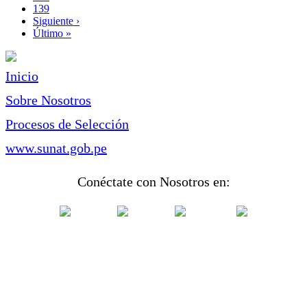
Page
139
Siguiente
Siguiente ›
página
Última
Último »
página
Inicio
Sobre Nosotros
Procesos de Selección
www.sunat.gob.pe
Conéctate con Nosotros en: