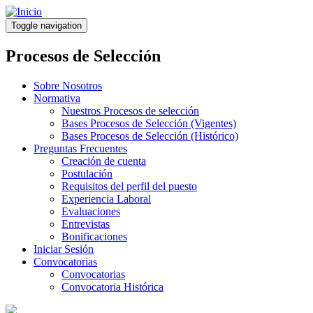
Pasar
al
Toggle navigation
contenido
principal
Procesos de Selección
Sobre Nosotros
Normativa
Nuestros Procesos de selección
Bases Procesos de Selección (Vigentes)
Bases Procesos de Selección (Histórico)
Preguntas Frecuentes
Creación de cuenta
Postulación
Requisitos del perfil del puesto
Experiencia Laboral
Evaluaciones
Entrevistas
Bonificaciones
Iniciar Sesión
Convocatorias
Convocatorias
Convocatoria Histórica