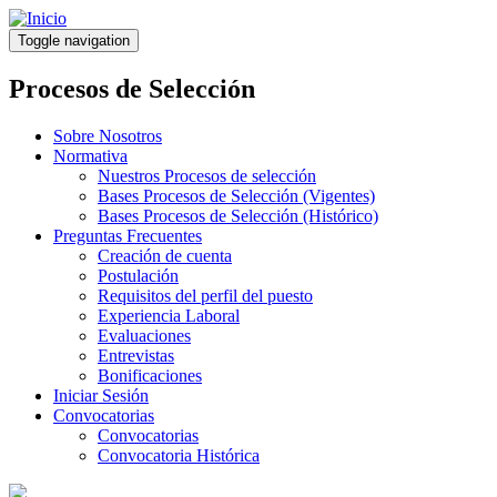
Pasar
al
Toggle navigation
contenido
principal
Procesos de Selección
Sobre Nosotros
Normativa
Nuestros Procesos de selección
Bases Procesos de Selección (Vigentes)
Bases Procesos de Selección (Histórico)
Preguntas Frecuentes
Creación de cuenta
Postulación
Requisitos del perfil del puesto
Experiencia Laboral
Evaluaciones
Entrevistas
Bonificaciones
Iniciar Sesión
Convocatorias
Convocatorias
Convocatoria Histórica