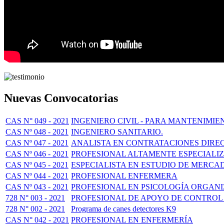
Nuevas Convocatorias
CAS N° 049 - 2021
INGENIERO CIVIL - PARA MANTENIMIE
CAS Nº 048 - 2021
INGENIERO SANITARIO.
CAS Nº 047 - 2021
ANALISTA EN CONTRATACIONES DIRE
CAS Nº 046 - 2021
PROFESIONAL ALTAMENTE ESPECIALI
CAS Nº 045 - 2021
ESPECIALISTA EN ESTUDIO DE MERCA
CAS Nº 044 - 2021
PROFESIONAL ENFERMERA
CAS Nº 043 - 2021
PROFESIONAL EN PSICOLOGÍA ORGAN
728 N° 003 - 2021
PROFESIONAL DE APOYO DE CONTROL DE
728 N° 002 - 2021
Programa de canes detectores K9
CAS N° 042 - 2021
PROFESIONAL EN ENFERMERÍA