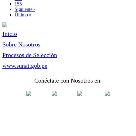
Page
155
Siguiente
Siguiente ›
página
Última
Último »
página
Inicio
Sobre Nosotros
Procesos de Selección
www.sunat.gob.pe
Conéctate con Nosotros en: