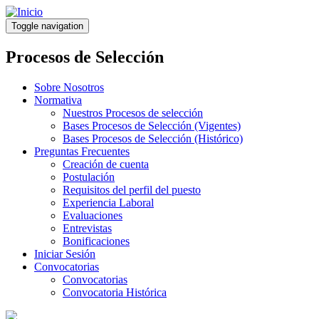
Pasar
al
Toggle navigation
contenido
principal
Procesos de Selección
Sobre Nosotros
Normativa
Nuestros Procesos de selección
Bases Procesos de Selección (Vigentes)
Bases Procesos de Selección (Histórico)
Preguntas Frecuentes
Creación de cuenta
Postulación
Requisitos del perfil del puesto
Experiencia Laboral
Evaluaciones
Entrevistas
Bonificaciones
Iniciar Sesión
Convocatorias
Convocatorias
Convocatoria Histórica