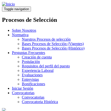
Pasar
al
Toggle navigation
contenido
principal
Procesos de Selección
Sobre Nosotros
Normativa
Nuestros Procesos de selección
Bases Procesos de Selección (Vigentes)
Bases Procesos de Selección (Histórico)
Preguntas Frecuentes
Creación de cuenta
Postulación
Requisitos del perfil del puesto
Experiencia Laboral
Evaluaciones
Entrevistas
Bonificaciones
Iniciar Sesión
Convocatorias
Convocatorias
Convocatoria Histórica