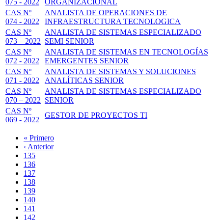
075 - 2022
ORGANIZACIONAL
CAS Nº
ANALISTA DE OPERACIONES DE
074 - 2022
INFRAESTRUCTURA TECNOLOGICA
CAS Nº
ANALISTA DE SISTEMAS ESPECIALIZADO
073 – 2022
SEMI SENIOR
CAS Nº
ANALISTA DE SISTEMAS EN TECNOLOGÍAS
072 - 2022
EMERGENTES SENIOR
CAS Nº
ANALISTA DE SISTEMAS Y SOLUCIONES
071 - 2022
ANALÍTICAS SENIOR
CAS Nº
ANALISTA DE SISTEMAS ESPECIALIZADO
070 – 2022
SENIOR
CAS Nº
GESTOR DE PROYECTOS TI
069 - 2022
Primera
« Primero
página
Página
‹ Anterior
Paginación
anterior
Page
135
Page
136
Page
137
Page
138
Página
139
actual
Page
140
Page
141
Page
142