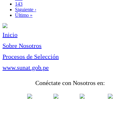
Page
143
Siguiente
Siguiente ›
página
Última
Último »
página
Inicio
Sobre Nosotros
Procesos de Selección
www.sunat.gob.pe
Conéctate con Nosotros en: