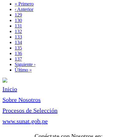
Primera
« Primero
página
Página
‹ Anterior
Paginación
anterior
Page
129
Page
130
Page
131
Page
132
Página
133
actual
Page
134
Page
135
Page
136
Page
137
Siguiente
Siguiente ›
página
Última
Último »
página
Inicio
Sobre Nosotros
Procesos de Selección
www.sunat.gob.pe
Conéctate con Nosotros en: