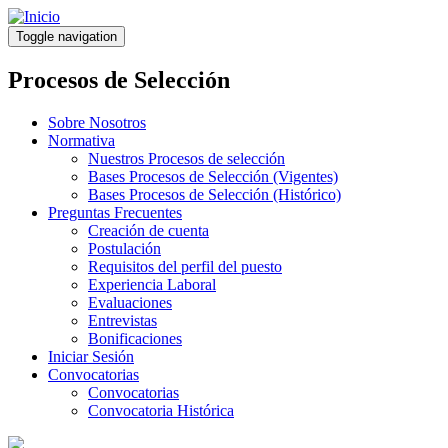
Pasar
al
Toggle navigation
contenido
principal
Procesos de Selección
Sobre Nosotros
Normativa
Nuestros Procesos de selección
Bases Procesos de Selección (Vigentes)
Bases Procesos de Selección (Histórico)
Preguntas Frecuentes
Creación de cuenta
Postulación
Requisitos del perfil del puesto
Experiencia Laboral
Evaluaciones
Entrevistas
Bonificaciones
Iniciar Sesión
Convocatorias
Convocatorias
Convocatoria Histórica