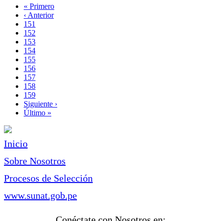
Primera
« Primero
página
Página
‹ Anterior
Paginación
anterior
Page
151
Page
152
Page
153
Page
154
Page
155
Page
156
Página
157
actual
Page
158
Page
159
Siguiente
Siguiente ›
página
Última
Último »
página
Inicio
Sobre Nosotros
Procesos de Selección
www.sunat.gob.pe
Conéctate con Nosotros en: