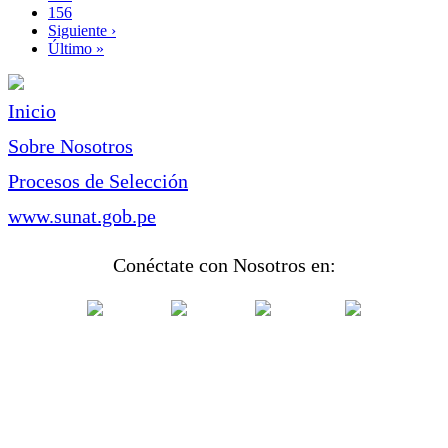
Page
156
Siguiente
Siguiente ›
página
Última
Último »
página
Inicio
Sobre Nosotros
Procesos de Selección
www.sunat.gob.pe
Conéctate con Nosotros en: