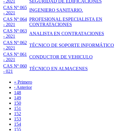
- 2021
SEGURIDAD DE EDIFICACIONES
CAS Nº 065
INGENIERO SANITARIO.
- 2021
CAS Nº 064
PROFESIONAL ESPECIALISTA EN
- 2021
CONTRATACIONES
CAS Nº 063
ANALISTA EN CONTRATACIONES
- 2021
CAS Nº 062
TÉCNICO DE SOPORTE INFORMÁTICO
- 2021
CAS Nº 061
CONDUCTOR DE VEHICULO
- 2021
CAS Nº 060
TÉCNICO EN ALMACENES
- 021
Primera
« Primero
página
Página
‹ Anterior
Paginación
anterior
Page
148
Page
149
Page
150
Page
151
Página
152
actual
Page
153
Page
154
Page
155