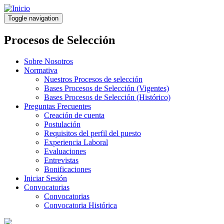
Pasar
al
Toggle navigation
contenido
principal
Procesos de Selección
Sobre Nosotros
Normativa
Nuestros Procesos de selección
Bases Procesos de Selección (Vigentes)
Bases Procesos de Selección (Histórico)
Preguntas Frecuentes
Creación de cuenta
Postulación
Requisitos del perfil del puesto
Experiencia Laboral
Evaluaciones
Entrevistas
Bonificaciones
Iniciar Sesión
Convocatorias
Convocatorias
Convocatoria Histórica