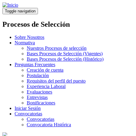
Pasar
al
Toggle navigation
contenido
principal
Procesos de Selección
Sobre Nosotros
Normativa
Nuestros Procesos de selección
Bases Procesos de Selección (Vigentes)
Bases Procesos de Selección (Histórico)
Preguntas Frecuentes
Creación de cuenta
Postulación
Requisitos del perfil del puesto
Experiencia Laboral
Evaluaciones
Entrevistas
Bonificaciones
Iniciar Sesión
Convocatorias
Convocatorias
Convocatoria Histórica