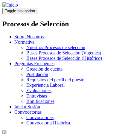
Pasar
al
Toggle navigation
contenido
principal
Procesos de Selección
Sobre Nosotros
Normativa
Nuestros Procesos de selección
Bases Procesos de Selección (Vigentes)
Bases Procesos de Selección (Histórico)
Preguntas Frecuentes
Creación de cuenta
Postulación
Requisitos del perfil del puesto
Experiencia Laboral
Evaluaciones
Entrevistas
Bonificaciones
Iniciar Sesión
Convocatorias
Convocatorias
Convocatoria Histórica