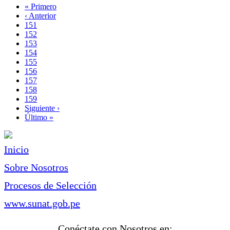
Primera
« Primero
página
Página
‹ Anterior
Paginación
anterior
Page
151
Page
152
Page
153
Page
154
Page
155
Page
156
Página
157
actual
Page
158
Page
159
Siguiente
Siguiente ›
página
Última
Último »
página
Inicio
Sobre Nosotros
Procesos de Selección
www.sunat.gob.pe
Conéctate con Nosotros en: