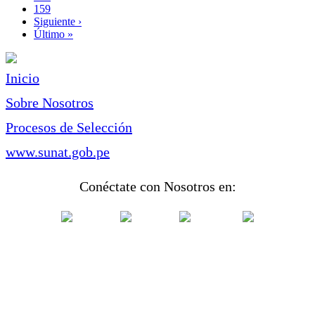
Page
159
Siguiente
Siguiente ›
página
Última
Último »
página
Inicio
Sobre Nosotros
Procesos de Selección
www.sunat.gob.pe
Conéctate con Nosotros en: