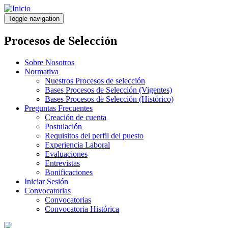
Pasar
al
Toggle navigation
contenido
principal
Procesos de Selección
Sobre Nosotros
Normativa
Nuestros Procesos de selección
Bases Procesos de Selección (Vigentes)
Bases Procesos de Selección (Histórico)
Preguntas Frecuentes
Creación de cuenta
Postulación
Requisitos del perfil del puesto
Experiencia Laboral
Evaluaciones
Entrevistas
Bonificaciones
Iniciar Sesión
Convocatorias
Convocatorias
Convocatoria Histórica