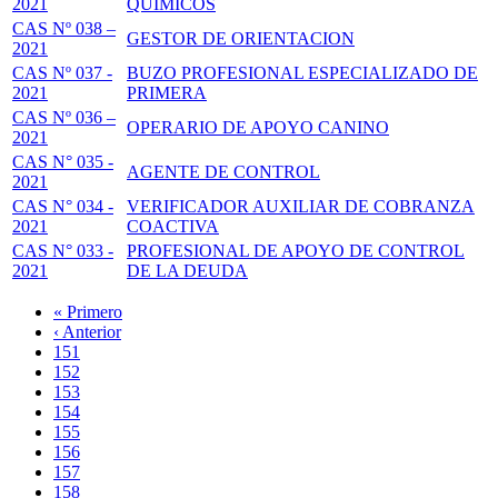
2021
QUIMICOS
CAS Nº 038 –
GESTOR DE ORIENTACION
2021
CAS Nº 037 -
BUZO PROFESIONAL ESPECIALIZADO DE
2021
PRIMERA
CAS Nº 036 –
OPERARIO DE APOYO CANINO
2021
CAS N° 035 -
AGENTE DE CONTROL
2021
CAS N° 034 -
VERIFICADOR AUXILIAR DE COBRANZA
2021
COACTIVA
CAS N° 033 -
PROFESIONAL DE APOYO DE CONTROL
2021
DE LA DEUDA
Primera
« Primero
página
Página
‹ Anterior
Paginación
anterior
Page
151
Page
152
Page
153
Page
154
Página
155
actual
Page
156
Page
157
Page
158