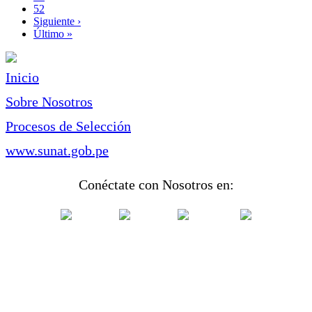
Page
52
Siguiente
Siguiente ›
página
Última
Último »
página
Inicio
Sobre Nosotros
Procesos de Selección
www.sunat.gob.pe
Conéctate con Nosotros en: