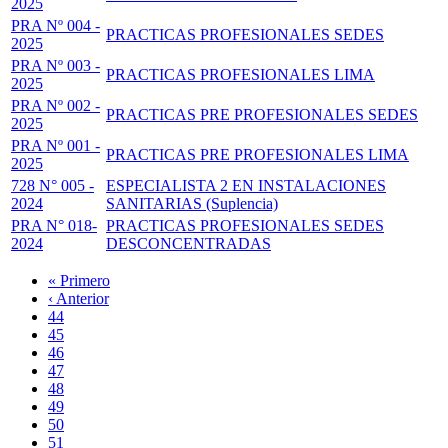
2025
PRA Nº 004 -
PRACTICAS PROFESIONALES SEDES
2025
PRA Nº 003 -
PRACTICAS PROFESIONALES LIMA
2025
PRA Nº 002 -
PRACTICAS PRE PROFESIONALES SEDES
2025
PRA Nº 001 -
PRACTICAS PRE PROFESIONALES LIMA
2025
728 N° 005 -
ESPECIALISTA 2 EN INSTALACIONES
2024
SANITARIAS (Suplencia)
PRA N° 018-
PRACTICAS PROFESIONALES SEDES
2024
DESCONCENTRADAS
Primera
« Primero
página
Página
‹ Anterior
Paginación
anterior
Page
44
Page
45
Page
46
Page
47
Página
48
actual
Page
49
Page
50
Page
51