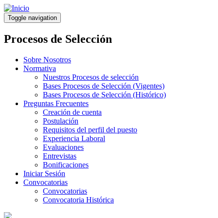
Pasar
al
Toggle navigation
contenido
principal
Procesos de Selección
Sobre Nosotros
Normativa
Nuestros Procesos de selección
Bases Procesos de Selección (Vigentes)
Bases Procesos de Selección (Histórico)
Preguntas Frecuentes
Creación de cuenta
Postulación
Requisitos del perfil del puesto
Experiencia Laboral
Evaluaciones
Entrevistas
Bonificaciones
Iniciar Sesión
Convocatorias
Convocatorias
Convocatoria Histórica