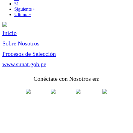
Page
51
Siguiente
Siguiente ›
página
Última
Último »
página
Inicio
Sobre Nosotros
Procesos de Selección
www.sunat.gob.pe
Conéctate con Nosotros en: