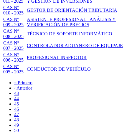
011 - 2025
Y GESTIÓN DE INVERSIONES
CAS Nº
GESTOR DE ORIENTACIÓN TRIBUTARIA
010 - 2025
CAS Nº
ASISTENTE PROFESIONAL - ANÁLISIS Y
009 - 2025
VERIFICACIÓN DE PRECIOS
CAS Nº
TÉCNICO DE SOPORTE INFORMÁTICO
008 - 2025
CAS Nº
CONTROLADOR ADUANERO DE EQUIPAJE
007 - 2025
CAS Nº
PROFESIONAL INSPECTOR
006 - 2025
CAS Nº
CONDUCTOR DE VEHÍCULO
005 - 2025
Primera
« Primero
página
Página
‹ Anterior
Paginación
anterior
Page
43
Page
44
Page
45
Page
46
Página
47
actual
Page
48
Page
49
Page
50