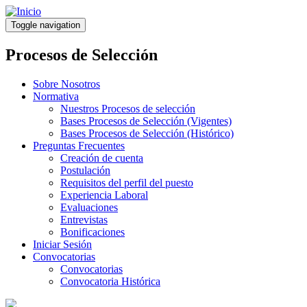
Pasar
al
Toggle navigation
contenido
principal
Procesos de Selección
Sobre Nosotros
Normativa
Nuestros Procesos de selección
Bases Procesos de Selección (Vigentes)
Bases Procesos de Selección (Histórico)
Preguntas Frecuentes
Creación de cuenta
Postulación
Requisitos del perfil del puesto
Experiencia Laboral
Evaluaciones
Entrevistas
Bonificaciones
Iniciar Sesión
Convocatorias
Convocatorias
Convocatoria Histórica