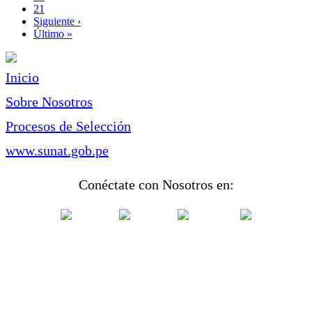
Page
21
Siguiente
Siguiente ›
página
Última
Último »
página
Inicio
Sobre Nosotros
Procesos de Selección
www.sunat.gob.pe
Conéctate con Nosotros en: