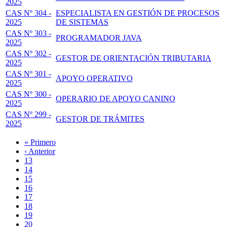
2025
CAS Nº 304 -
ESPECIALISTA EN GESTIÓN DE PROCESOS
2025
DE SISTEMAS
CAS Nº 303 -
PROGRAMADOR JAVA
2025
CAS Nº 302 -
GESTOR DE ORIENTACIÓN TRIBUTARIA
2025
CAS Nº 301 -
APOYO OPERATIVO
2025
CAS Nº 300 -
OPERARIO DE APOYO CANINO
2025
CAS Nº 299 -
GESTOR DE TRÁMITES
2025
Primera
« Primero
página
Página
‹ Anterior
Paginación
anterior
Page
13
Page
14
Page
15
Page
16
Página
17
actual
Page
18
Page
19
Page
20