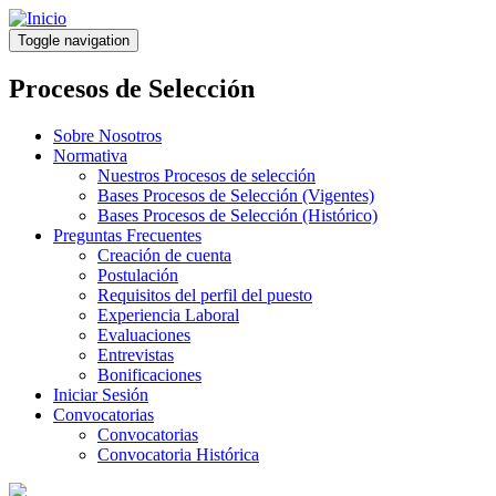
Pasar
al
Toggle navigation
contenido
principal
Procesos de Selección
Sobre Nosotros
Normativa
Nuestros Procesos de selección
Bases Procesos de Selección (Vigentes)
Bases Procesos de Selección (Histórico)
Preguntas Frecuentes
Creación de cuenta
Postulación
Requisitos del perfil del puesto
Experiencia Laboral
Evaluaciones
Entrevistas
Bonificaciones
Iniciar Sesión
Convocatorias
Convocatorias
Convocatoria Histórica