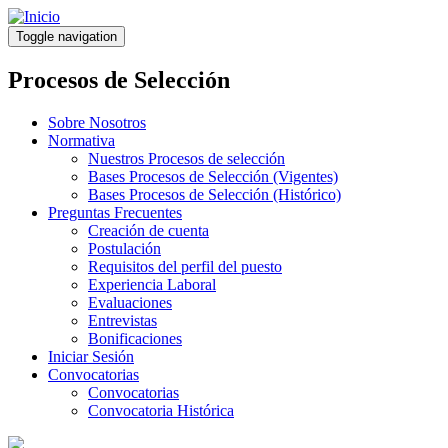
Pasar
al
Toggle navigation
contenido
principal
Procesos de Selección
Sobre Nosotros
Normativa
Nuestros Procesos de selección
Bases Procesos de Selección (Vigentes)
Bases Procesos de Selección (Histórico)
Preguntas Frecuentes
Creación de cuenta
Postulación
Requisitos del perfil del puesto
Experiencia Laboral
Evaluaciones
Entrevistas
Bonificaciones
Iniciar Sesión
Convocatorias
Convocatorias
Convocatoria Histórica