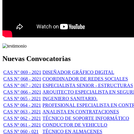
Nuevas Convocatorias
CAS N° 069 - 2021
DISEÑADOR GRÁFICO DIGITAL
CAS N° 068 - 2021
COORDINADOR DE REDES SOCIALES
CAS N° 067 - 2021
ESPECIALISTA SENIOR - ESTRUCTURAS
CAS N° 066 - 2021
ARQUITECTO ESPECIALISTA EN SEGUR
CAS Nº 065 - 2021
INGENIERO SANITARIO.
CAS Nº 064 - 2021
PROFESIONAL ESPECIALISTA EN CONT
CAS Nº 063 - 2021
ANALISTA EN CONTRATACIONES
CAS Nº 062 - 2021
TÉCNICO DE SOPORTE INFORMÁTICO
CAS Nº 061 - 2021
CONDUCTOR DE VEHICULO
CAS Nº 060 - 021
TÉCNICO EN ALMACENES