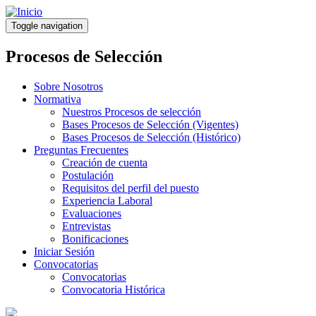
Pasar
al
Toggle navigation
contenido
principal
Procesos de Selección
Sobre Nosotros
Normativa
Nuestros Procesos de selección
Bases Procesos de Selección (Vigentes)
Bases Procesos de Selección (Histórico)
Preguntas Frecuentes
Creación de cuenta
Postulación
Requisitos del perfil del puesto
Experiencia Laboral
Evaluaciones
Entrevistas
Bonificaciones
Iniciar Sesión
Convocatorias
Convocatorias
Convocatoria Histórica