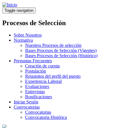
Pasar
al
Toggle navigation
contenido
principal
Procesos de Selección
Sobre Nosotros
Normativa
Nuestros Procesos de selección
Bases Procesos de Selección (Vigentes)
Bases Procesos de Selección (Histórico)
Preguntas Frecuentes
Creación de cuenta
Postulación
Requisitos del perfil del puesto
Experiencia Laboral
Evaluaciones
Entrevistas
Bonificaciones
Iniciar Sesión
Convocatorias
Convocatorias
Convocatoria Histórica