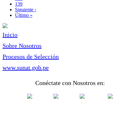
Page
139
Siguiente
Siguiente ›
página
Última
Último »
página
Inicio
Sobre Nosotros
Procesos de Selección
www.sunat.gob.pe
Conéctate con Nosotros en: