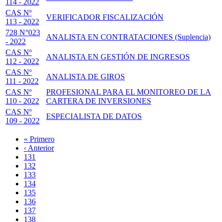
114 - 2022
CAS Nº
VERIFICADOR FISCALIZACIÓN
113 - 2022
728 N°023
ANALISTA EN CONTRATACIONES (Suplencia)
- 2022
CAS Nº
ANALISTA EN GESTIÓN DE INGRESOS
112 - 2022
CAS Nº
ANALISTA DE GIROS
111 - 2022
CAS Nº
PROFESIONAL PARA EL MONITOREO DE LA
110 - 2022
CARTERA DE INVERSIONES
CAS Nº
ESPECIALISTA DE DATOS
109 - 2022
Primera
« Primero
página
Página
‹ Anterior
Paginación
anterior
Page
131
Page
132
Page
133
Page
134
Página
135
actual
Page
136
Page
137
Page
138