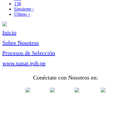
Page
138
Siguiente
Siguiente ›
página
Última
Último »
página
Inicio
Sobre Nosotros
Procesos de Selección
www.sunat.gob.pe
Conéctate con Nosotros en: