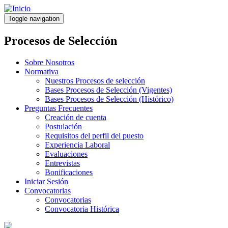
Pasar
al
Toggle navigation
contenido
principal
Procesos de Selección
Sobre Nosotros
Normativa
Nuestros Procesos de selección
Bases Procesos de Selección (Vigentes)
Bases Procesos de Selección (Histórico)
Preguntas Frecuentes
Creación de cuenta
Postulación
Requisitos del perfil del puesto
Experiencia Laboral
Evaluaciones
Entrevistas
Bonificaciones
Iniciar Sesión
Convocatorias
Convocatorias
Convocatoria Histórica