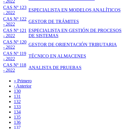
- 2022
CAS Nº 123
ESPECIALISTA EN MODELOS ANALÍTICOS
- 2022
CAS Nº 122
GESTOR DE TRÁMITES
- 2022
CAS Nº 121
ESPECIALISTA EN GESTIÓN DE PROCESOS
- 2022
DE SISTEMAS
CAS Nº 120
GESTOR DE ORIENTACIÓN TRIBUTARIA
- 2022
CAS Nº 119
TÉCNICO EN ALMACENES
- 2022
CAS Nº 118
ANALISTA DE PRUEBAS
- 2022
Primera
« Primero
página
Página
‹ Anterior
Paginación
anterior
Page
130
Page
131
Page
132
Page
133
Página
134
actual
Page
135
Page
136
Page
137