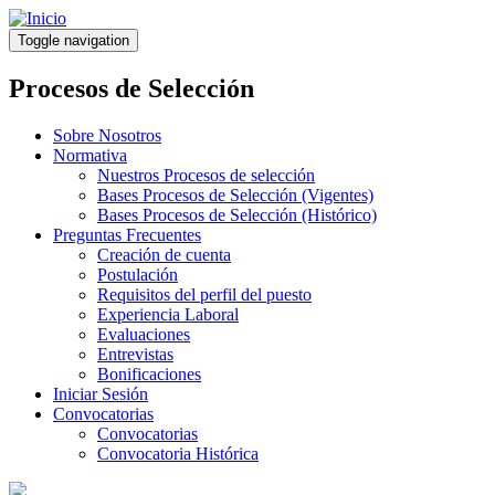
Pasar
al
Toggle navigation
contenido
principal
Procesos de Selección
Sobre Nosotros
Normativa
Nuestros Procesos de selección
Bases Procesos de Selección (Vigentes)
Bases Procesos de Selección (Histórico)
Preguntas Frecuentes
Creación de cuenta
Postulación
Requisitos del perfil del puesto
Experiencia Laboral
Evaluaciones
Entrevistas
Bonificaciones
Iniciar Sesión
Convocatorias
Convocatorias
Convocatoria Histórica