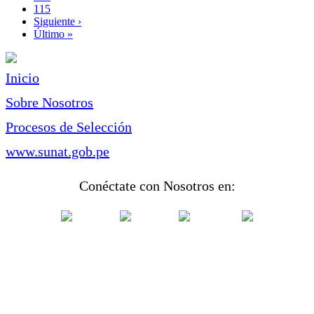
Page
115
Siguiente
Siguiente ›
página
Última
Último »
página
Inicio
Sobre Nosotros
Procesos de Selección
www.sunat.gob.pe
Conéctate con Nosotros en: