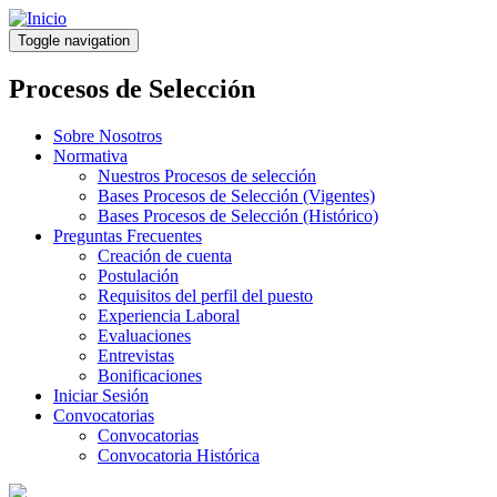
Pasar
al
Toggle navigation
contenido
principal
Procesos de Selección
Sobre Nosotros
Normativa
Nuestros Procesos de selección
Bases Procesos de Selección (Vigentes)
Bases Procesos de Selección (Histórico)
Preguntas Frecuentes
Creación de cuenta
Postulación
Requisitos del perfil del puesto
Experiencia Laboral
Evaluaciones
Entrevistas
Bonificaciones
Iniciar Sesión
Convocatorias
Convocatorias
Convocatoria Histórica