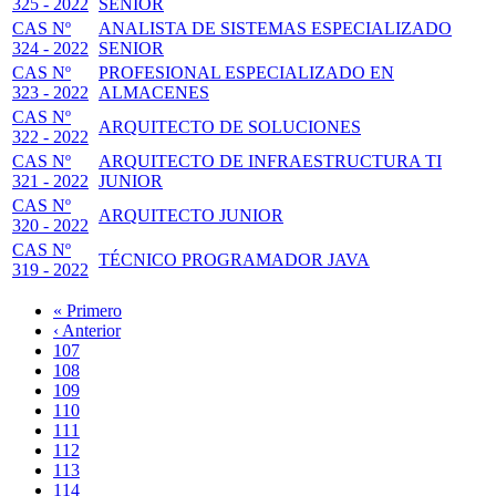
325 - 2022
SENIOR
CAS Nº
ANALISTA DE SISTEMAS ESPECIALIZADO
324 - 2022
SENIOR
CAS Nº
PROFESIONAL ESPECIALIZADO EN
323 - 2022
ALMACENES
CAS Nº
ARQUITECTO DE SOLUCIONES
322 - 2022
CAS Nº
ARQUITECTO DE INFRAESTRUCTURA TI
321 - 2022
JUNIOR
CAS Nº
ARQUITECTO JUNIOR
320 - 2022
CAS Nº
TÉCNICO PROGRAMADOR JAVA
319 - 2022
Primera
« Primero
página
Página
‹ Anterior
Paginación
anterior
Page
107
Page
108
Page
109
Page
110
Página
111
actual
Page
112
Page
113
Page
114