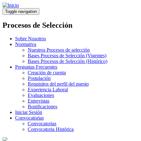
Pasar
al
Toggle navigation
contenido
principal
Procesos de Selección
Sobre Nosotros
Normativa
Nuestros Procesos de selección
Bases Procesos de Selección (Vigentes)
Bases Procesos de Selección (Histórico)
Preguntas Frecuentes
Creación de cuenta
Postulación
Requisitos del perfil del puesto
Experiencia Laboral
Evaluaciones
Entrevistas
Bonificaciones
Iniciar Sesión
Convocatorias
Convocatorias
Convocatoria Histórica