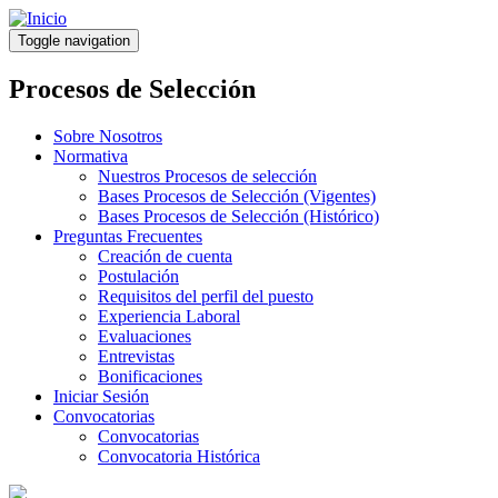
Pasar
al
Toggle navigation
contenido
principal
Procesos de Selección
Sobre Nosotros
Normativa
Nuestros Procesos de selección
Bases Procesos de Selección (Vigentes)
Bases Procesos de Selección (Histórico)
Preguntas Frecuentes
Creación de cuenta
Postulación
Requisitos del perfil del puesto
Experiencia Laboral
Evaluaciones
Entrevistas
Bonificaciones
Iniciar Sesión
Convocatorias
Convocatorias
Convocatoria Histórica