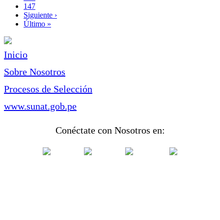
Page
147
Siguiente
Siguiente ›
página
Última
Último »
página
Inicio
Sobre Nosotros
Procesos de Selección
www.sunat.gob.pe
Conéctate con Nosotros en: