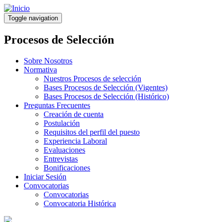
Pasar
al
Toggle navigation
contenido
principal
Procesos de Selección
Sobre Nosotros
Normativa
Nuestros Procesos de selección
Bases Procesos de Selección (Vigentes)
Bases Procesos de Selección (Histórico)
Preguntas Frecuentes
Creación de cuenta
Postulación
Requisitos del perfil del puesto
Experiencia Laboral
Evaluaciones
Entrevistas
Bonificaciones
Iniciar Sesión
Convocatorias
Convocatorias
Convocatoria Histórica