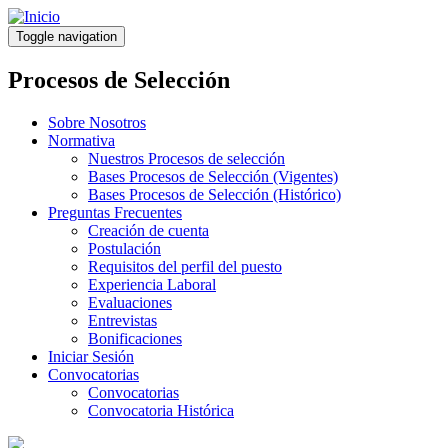
Pasar
al
Toggle navigation
contenido
principal
Procesos de Selección
Sobre Nosotros
Normativa
Nuestros Procesos de selección
Bases Procesos de Selección (Vigentes)
Bases Procesos de Selección (Histórico)
Preguntas Frecuentes
Creación de cuenta
Postulación
Requisitos del perfil del puesto
Experiencia Laboral
Evaluaciones
Entrevistas
Bonificaciones
Iniciar Sesión
Convocatorias
Convocatorias
Convocatoria Histórica