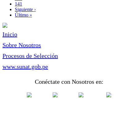
Page
141
Siguiente
Siguiente ›
página
Última
Último »
página
Inicio
Sobre Nosotros
Procesos de Selección
www.sunat.gob.pe
Conéctate con Nosotros en: