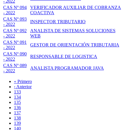
- 2022
CAS Nº 094
VERIFICADOR AUXILIAR DE COBRANZA
- 2022
COACTIVA
CAS Nº 093
INSPECTOR TRIBUTARIO
- 2022
CAS Nº 092
ANALISTA DE SISTEMAS SOLUCIONES
- 2022
WEB
CAS Nº 091
GESTOR DE ORIENTACIÓN TRIBUTARIA
- 2022
CAS Nº 090
RESPONSABLE DE LOGISTICA
- 2022
CAS Nº 089
ANALISTA PROGRAMADOR JAVA
- 2022
Primera
« Primero
página
Página
‹ Anterior
Paginación
anterior
Page
133
Page
134
Page
135
Page
136
Página
137
actual
Page
138
Page
139
Page
140