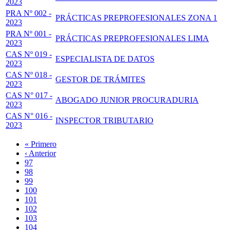
2023
PRA Nº 002 -
PRÁCTICAS PREPROFESIONALES ZONA 1
2023
PRA Nº 001 -
PRÁCTICAS PREPROFESIONALES LIMA
2023
CAS Nº 019 -
ESPECIALISTA DE DATOS
2023
CAS Nº 018 -
GESTOR DE TRÁMITES
2023
CAS N° 017 -
ABOGADO JUNIOR PROCURADURIA
2023
CAS N° 016 -
INSPECTOR TRIBUTARIO
2023
Primera
« Primero
página
Página
‹ Anterior
Paginación
anterior
Page
97
Page
98
Page
99
Page
100
Página
101
actual
Page
102
Page
103
Page
104