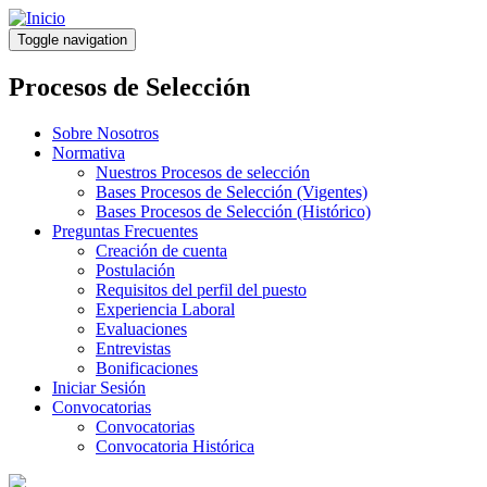
Pasar
al
Toggle navigation
contenido
principal
Procesos de Selección
Sobre Nosotros
Normativa
Nuestros Procesos de selección
Bases Procesos de Selección (Vigentes)
Bases Procesos de Selección (Histórico)
Preguntas Frecuentes
Creación de cuenta
Postulación
Requisitos del perfil del puesto
Experiencia Laboral
Evaluaciones
Entrevistas
Bonificaciones
Iniciar Sesión
Convocatorias
Convocatorias
Convocatoria Histórica