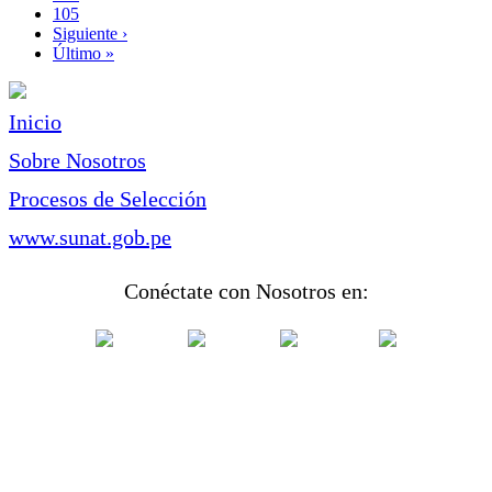
Page
105
Siguiente
Siguiente ›
página
Última
Último »
página
Inicio
Sobre Nosotros
Procesos de Selección
www.sunat.gob.pe
Conéctate con Nosotros en: