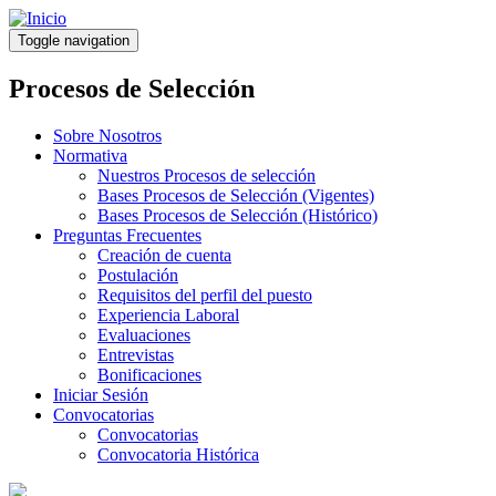
Pasar
al
Toggle navigation
contenido
principal
Procesos de Selección
Sobre Nosotros
Normativa
Nuestros Procesos de selección
Bases Procesos de Selección (Vigentes)
Bases Procesos de Selección (Histórico)
Preguntas Frecuentes
Creación de cuenta
Postulación
Requisitos del perfil del puesto
Experiencia Laboral
Evaluaciones
Entrevistas
Bonificaciones
Iniciar Sesión
Convocatorias
Convocatorias
Convocatoria Histórica