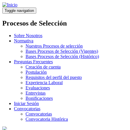
Pasar
al
Toggle navigation
contenido
principal
Procesos de Selección
Sobre Nosotros
Normativa
Nuestros Procesos de selección
Bases Procesos de Selección (Vigentes)
Bases Procesos de Selección (Histórico)
Preguntas Frecuentes
Creación de cuenta
Postulación
Requisitos del perfil del puesto
Experiencia Laboral
Evaluaciones
Entrevistas
Bonificaciones
Iniciar Sesión
Convocatorias
Convocatorias
Convocatoria Histórica