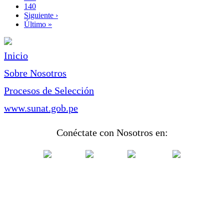
Page
140
Siguiente
Siguiente ›
página
Última
Último »
página
Inicio
Sobre Nosotros
Procesos de Selección
www.sunat.gob.pe
Conéctate con Nosotros en: