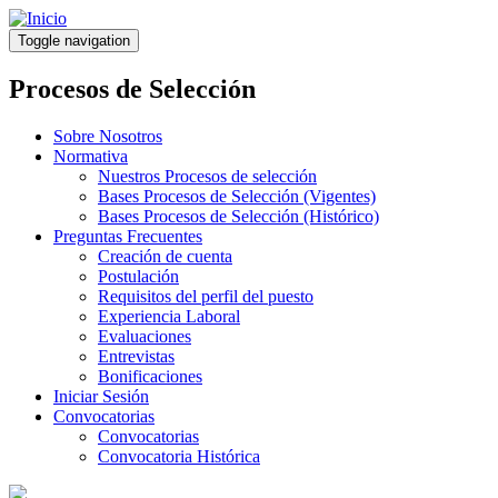
Pasar
al
Toggle navigation
contenido
principal
Procesos de Selección
Sobre Nosotros
Normativa
Nuestros Procesos de selección
Bases Procesos de Selección (Vigentes)
Bases Procesos de Selección (Histórico)
Preguntas Frecuentes
Creación de cuenta
Postulación
Requisitos del perfil del puesto
Experiencia Laboral
Evaluaciones
Entrevistas
Bonificaciones
Iniciar Sesión
Convocatorias
Convocatorias
Convocatoria Histórica