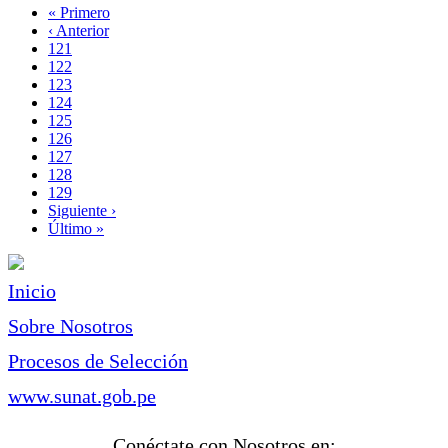
Primera
« Primero
página
Página
‹ Anterior
Paginación
anterior
Page
121
Page
122
Page
123
Page
124
Página
125
actual
Page
126
Page
127
Page
128
Page
129
Siguiente
Siguiente ›
página
Última
Último »
página
Inicio
Sobre Nosotros
Procesos de Selección
www.sunat.gob.pe
Conéctate con Nosotros en: