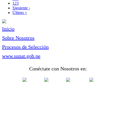
Page
123
Siguiente
Siguiente ›
página
Última
Último »
página
Inicio
Sobre Nosotros
Procesos de Selección
www.sunat.gob.pe
Conéctate con Nosotros en: