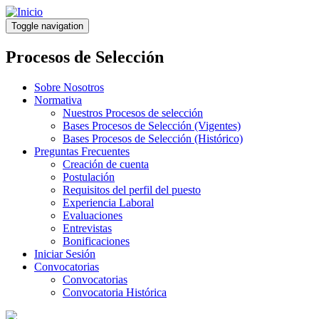
Pasar
al
Toggle navigation
contenido
principal
Procesos de Selección
Sobre Nosotros
Normativa
Nuestros Procesos de selección
Bases Procesos de Selección (Vigentes)
Bases Procesos de Selección (Histórico)
Preguntas Frecuentes
Creación de cuenta
Postulación
Requisitos del perfil del puesto
Experiencia Laboral
Evaluaciones
Entrevistas
Bonificaciones
Iniciar Sesión
Convocatorias
Convocatorias
Convocatoria Histórica