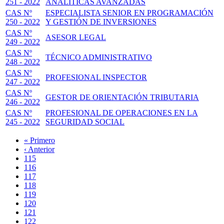
251 - 2022
ANALÍTICAS AVANZADAS
CAS Nº
ESPECIALISTA SENIOR EN PROGRAMACIÓN
250 - 2022
Y GESTIÓN DE INVERSIONES
CAS Nº
ASESOR LEGAL
249 - 2022
CAS Nº
TÉCNICO ADMINISTRATIVO
248 - 2022
CAS Nº
PROFESIONAL INSPECTOR
247 - 2022
CAS Nº
GESTOR DE ORIENTACIÓN TRIBUTARIA
246 - 2022
CAS Nº
PROFESIONAL DE OPERACIONES EN LA
245 - 2022
SEGURIDAD SOCIAL
Primera
« Primero
página
Página
‹ Anterior
Paginación
anterior
Page
115
Page
116
Page
117
Page
118
Página
119
actual
Page
120
Page
121
Page
122