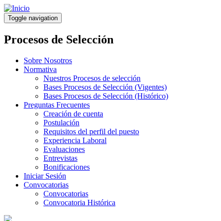
Pasar
al
Toggle navigation
contenido
principal
Procesos de Selección
Sobre Nosotros
Normativa
Nuestros Procesos de selección
Bases Procesos de Selección (Vigentes)
Bases Procesos de Selección (Histórico)
Preguntas Frecuentes
Creación de cuenta
Postulación
Requisitos del perfil del puesto
Experiencia Laboral
Evaluaciones
Entrevistas
Bonificaciones
Iniciar Sesión
Convocatorias
Convocatorias
Convocatoria Histórica