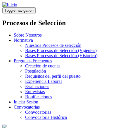
Pasar
al
Toggle navigation
contenido
principal
Procesos de Selección
Sobre Nosotros
Normativa
Nuestros Procesos de selección
Bases Procesos de Selección (Vigentes)
Bases Procesos de Selección (Histórico)
Preguntas Frecuentes
Creación de cuenta
Postulación
Requisitos del perfil del puesto
Experiencia Laboral
Evaluaciones
Entrevistas
Bonificaciones
Iniciar Sesión
Convocatorias
Convocatorias
Convocatoria Histórica