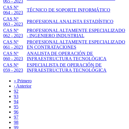
065 - 2023
CAS Nº
TÉCNICO DE SOPORTE INFORMÁTICO
064 - 2023
CAS Nº
PROFESIONAL ANALISTA ESTADÍSTICO
063 - 2023
CAS Nº
PROFESIONAL ALTAMENTE ESPECIALIZADO
062 - 2023
- INGENIERO INDUSTRIAL
CAS Nº
PROFESIONAL ALTAMENTE ESPECIALIZADO
061 - 2023
EN CONTRATACIONES
CAS Nº
ANALISTA DE OPERACIÓN DE
060 - 2023
INFRAESTRUCTURA TECNOLÓGICA
CAS Nº
ESPECIALISTA DE OPERACIÓN DE
059 - 2023
INFRAESTRUCTURA TECNOLÓGICA
Primera
« Primero
página
Página
‹ Anterior
Paginación
anterior
Page
92
Page
93
Page
94
Page
95
Página
96
actual
Page
97
Page
98
Page
99