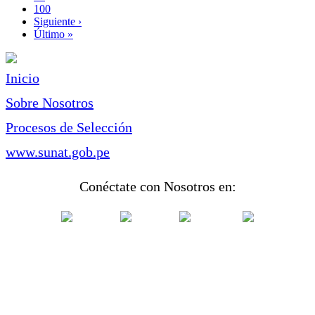
Page
100
Siguiente
Siguiente ›
página
Última
Último »
página
Inicio
Sobre Nosotros
Procesos de Selección
www.sunat.gob.pe
Conéctate con Nosotros en: