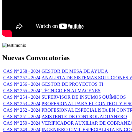
Nuevas Convocatorias
CAS Nº 258 - 2024
GESTOR DE MESA DE AYUDA
CAS Nº 257 - 2024
ANALISTA DE SISTEMAS SOLUCIONES 
CAS Nº 256 - 2024
GESTOR DE PROYECTOS TI
CAS Nº 255 - 2024
TÉCNICO EN ALMACENES
CAS Nº 254 - 2024
SUPERVISOR DE INSUMOS QUÍMICOS
CAS Nº 253 - 2024
PROFESIONAL PARA EL CONTROL Y FIS
CAS Nº 252 - 2024
PROFESIONAL ESPECIALISTA EN CONT
CAS Nº 251 - 2024
ASISTENTE DE CONTROL ADUANERO
CAS Nº 250 - 2024
VERIFICADOR AUXILIAR DE COBRANZ
CAS Nº 249 - 2024
INGENIERO CIVIL ESPECIALISTA EN 