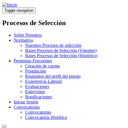
Pasar
al
Toggle navigation
contenido
principal
Procesos de Selección
Sobre Nosotros
Normativa
Nuestros Procesos de selección
Bases Procesos de Selección (Vigentes)
Bases Procesos de Selección (Histórico)
Preguntas Frecuentes
Creación de cuenta
Postulación
Requisitos del perfil del puesto
Experiencia Laboral
Evaluaciones
Entrevistas
Bonificaciones
Iniciar Sesión
Convocatorias
Convocatorias
Convocatoria Histórica