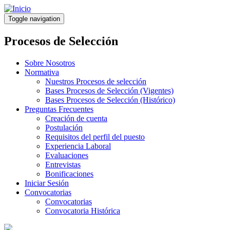
Pasar
al
Toggle navigation
contenido
principal
Procesos de Selección
Sobre Nosotros
Normativa
Nuestros Procesos de selección
Bases Procesos de Selección (Vigentes)
Bases Procesos de Selección (Histórico)
Preguntas Frecuentes
Creación de cuenta
Postulación
Requisitos del perfil del puesto
Experiencia Laboral
Evaluaciones
Entrevistas
Bonificaciones
Iniciar Sesión
Convocatorias
Convocatorias
Convocatoria Histórica