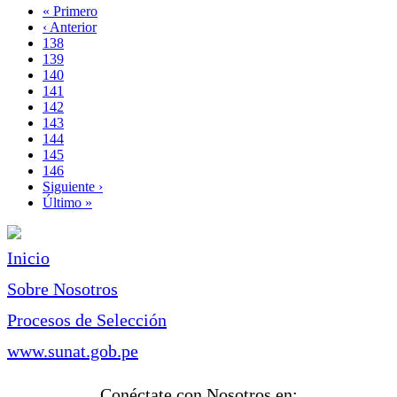
Primera
« Primero
página
Página
‹ Anterior
Paginación
anterior
Page
138
Page
139
Page
140
Page
141
Página
142
actual
Page
143
Page
144
Page
145
Page
146
Siguiente
Siguiente ›
página
Última
Último »
página
Inicio
Sobre Nosotros
Procesos de Selección
www.sunat.gob.pe
Conéctate con Nosotros en: