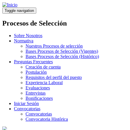
Pasar
al
Toggle navigation
contenido
principal
Procesos de Selección
Sobre Nosotros
Normativa
Nuestros Procesos de selección
Bases Procesos de Selección (Vigentes)
Bases Procesos de Selección (Histórico)
Preguntas Frecuentes
Creación de cuenta
Postulación
Requisitos del perfil del puesto
Experiencia Laboral
Evaluaciones
Entrevistas
Bonificaciones
Iniciar Sesión
Convocatorias
Convocatorias
Convocatoria Histórica