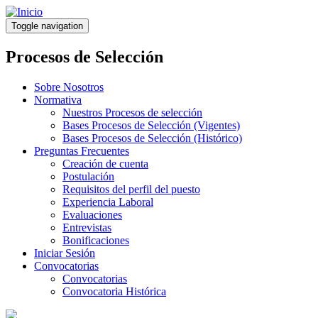
Pasar
al
Toggle navigation
contenido
principal
Procesos de Selección
Sobre Nosotros
Normativa
Nuestros Procesos de selección
Bases Procesos de Selección (Vigentes)
Bases Procesos de Selección (Histórico)
Preguntas Frecuentes
Creación de cuenta
Postulación
Requisitos del perfil del puesto
Experiencia Laboral
Evaluaciones
Entrevistas
Bonificaciones
Iniciar Sesión
Convocatorias
Convocatorias
Convocatoria Histórica