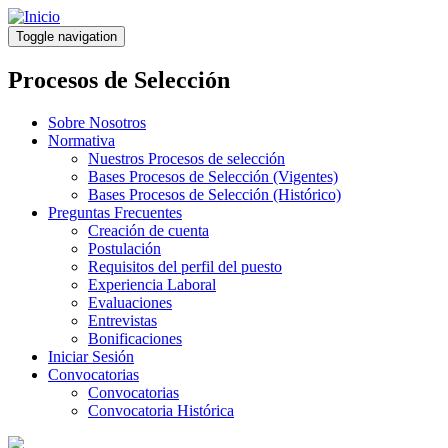
Pasar
al
Toggle navigation
contenido
principal
Procesos de Selección
Sobre Nosotros
Normativa
Nuestros Procesos de selección
Bases Procesos de Selección (Vigentes)
Bases Procesos de Selección (Histórico)
Preguntas Frecuentes
Creación de cuenta
Postulación
Requisitos del perfil del puesto
Experiencia Laboral
Evaluaciones
Entrevistas
Bonificaciones
Iniciar Sesión
Convocatorias
Convocatorias
Convocatoria Histórica