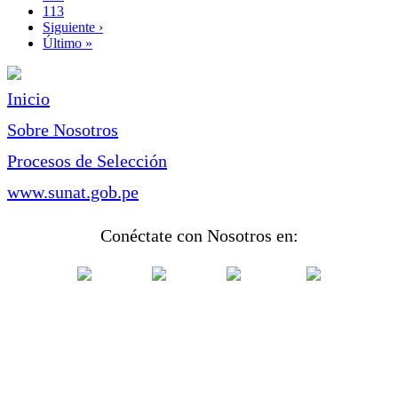
Page
113
Siguiente
Siguiente ›
página
Última
Último »
página
Inicio
Sobre Nosotros
Procesos de Selección
www.sunat.gob.pe
Conéctate con Nosotros en: