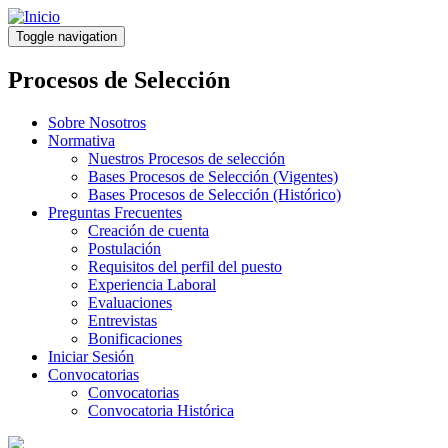
Pasar
al
Toggle navigation
contenido
principal
Procesos de Selección
Sobre Nosotros
Normativa
Nuestros Procesos de selección
Bases Procesos de Selección (Vigentes)
Bases Procesos de Selección (Histórico)
Preguntas Frecuentes
Creación de cuenta
Postulación
Requisitos del perfil del puesto
Experiencia Laboral
Evaluaciones
Entrevistas
Bonificaciones
Iniciar Sesión
Convocatorias
Convocatorias
Convocatoria Histórica