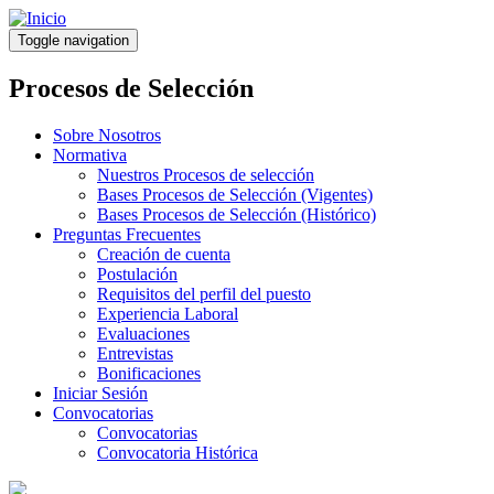
Pasar
al
Toggle navigation
contenido
principal
Procesos de Selección
Sobre Nosotros
Normativa
Nuestros Procesos de selección
Bases Procesos de Selección (Vigentes)
Bases Procesos de Selección (Histórico)
Preguntas Frecuentes
Creación de cuenta
Postulación
Requisitos del perfil del puesto
Experiencia Laboral
Evaluaciones
Entrevistas
Bonificaciones
Iniciar Sesión
Convocatorias
Convocatorias
Convocatoria Histórica