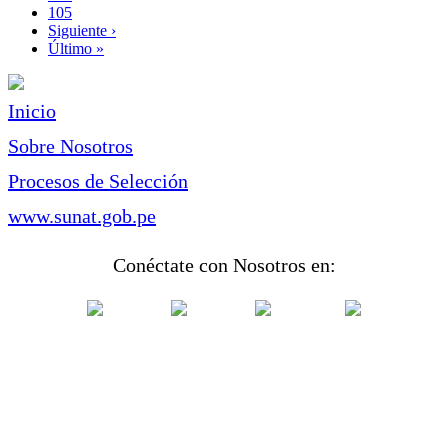
Page
105
Siguiente
Siguiente ›
página
Última
Último »
página
Inicio
Sobre Nosotros
Procesos de Selección
www.sunat.gob.pe
Conéctate con Nosotros en: