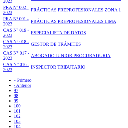
2023
PRA Nº 002 -
PRÁCTICAS PREPROFESIONALES ZONA 1
2023
PRA Nº 001 -
PRÁCTICAS PREPROFESIONALES LIMA
2023
CAS Nº 019 -
ESPECIALISTA DE DATOS
2023
CAS Nº 018 -
GESTOR DE TRÁMITES
2023
CAS N° 017 -
ABOGADO JUNIOR PROCURADURIA
2023
CAS N° 016 -
INSPECTOR TRIBUTARIO
2023
Primera
« Primero
página
Página
‹ Anterior
Paginación
anterior
Page
97
Page
98
Page
99
Page
100
Página
101
actual
Page
102
Page
103
Page
104