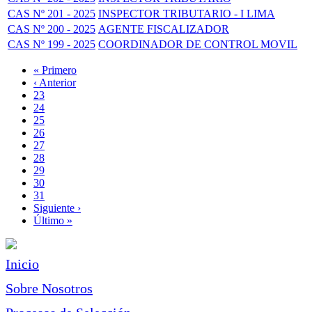
CAS Nº 201 - 2025
INSPECTOR TRIBUTARIO - I LIMA
CAS Nº 200 - 2025
AGENTE FISCALIZADOR
CAS Nº 199 - 2025
COORDINADOR DE CONTROL MOVIL
Primera
« Primero
página
Página
‹ Anterior
Paginación
anterior
Page
23
Page
24
Page
25
Page
26
Página
27
actual
Page
28
Page
29
Page
30
Page
31
Siguiente
Siguiente ›
página
Última
Último »
página
Inicio
Sobre Nosotros