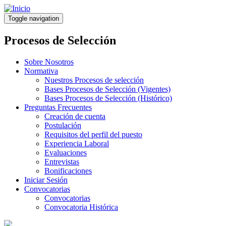
Pasar
al
Toggle navigation
contenido
principal
Procesos de Selección
Sobre Nosotros
Normativa
Nuestros Procesos de selección
Bases Procesos de Selección (Vigentes)
Bases Procesos de Selección (Histórico)
Preguntas Frecuentes
Creación de cuenta
Postulación
Requisitos del perfil del puesto
Experiencia Laboral
Evaluaciones
Entrevistas
Bonificaciones
Iniciar Sesión
Convocatorias
Convocatorias
Convocatoria Histórica