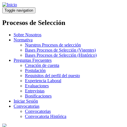
Pasar
al
Toggle navigation
contenido
principal
Procesos de Selección
Sobre Nosotros
Normativa
Nuestros Procesos de selección
Bases Procesos de Selección (Vigentes)
Bases Procesos de Selección (Histórico)
Preguntas Frecuentes
Creación de cuenta
Postulación
Requisitos del perfil del puesto
Experiencia Laboral
Evaluaciones
Entrevistas
Bonificaciones
Iniciar Sesión
Convocatorias
Convocatorias
Convocatoria Histórica