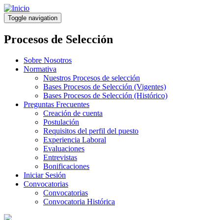
Pasar
al
Toggle navigation
contenido
principal
Procesos de Selección
Sobre Nosotros
Normativa
Nuestros Procesos de selección
Bases Procesos de Selección (Vigentes)
Bases Procesos de Selección (Histórico)
Preguntas Frecuentes
Creación de cuenta
Postulación
Requisitos del perfil del puesto
Experiencia Laboral
Evaluaciones
Entrevistas
Bonificaciones
Iniciar Sesión
Convocatorias
Convocatorias
Convocatoria Histórica