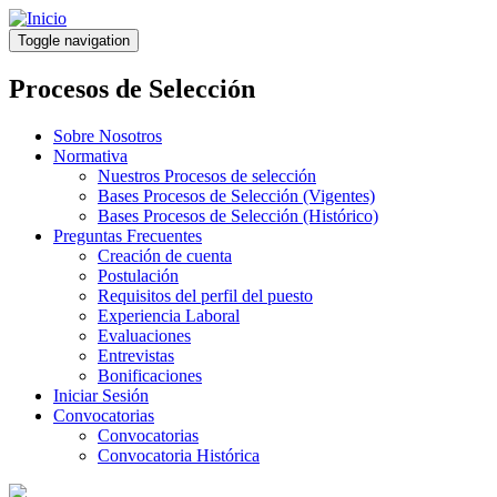
Pasar
al
Toggle navigation
contenido
principal
Procesos de Selección
Sobre Nosotros
Normativa
Nuestros Procesos de selección
Bases Procesos de Selección (Vigentes)
Bases Procesos de Selección (Histórico)
Preguntas Frecuentes
Creación de cuenta
Postulación
Requisitos del perfil del puesto
Experiencia Laboral
Evaluaciones
Entrevistas
Bonificaciones
Iniciar Sesión
Convocatorias
Convocatorias
Convocatoria Histórica