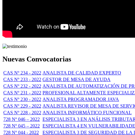
Nuevas Convocatorias
CAS Nº 234 - 2022
ANALISTA DE CALIDAD EXPERTO
CAS Nº 233 - 2022
GESTOR DE MESA DE AYUDA
CAS Nº 232 - 2022
ANALISTA DE AUTOMATIZACIÓN DE P
CAS Nº 231 - 2022
PROFESIONAL ALTAMENTE ESPECIALI
CAS Nº 230 - 2022
ANALISTA PROGRAMADOR JAVA
CAS Nº 229 - 2022
ANALISTA REVISOR DE MESA DE SERVI
CAS Nº 228 - 2022
ANALISTA INFORMÁTICO FUNCIONAL
728 Nº 046 – 2022
ESPECIALISTA 3 EN ANÁLISIS TRIBUT
728 Nº 045 – 2022
ESPECIALISTA 4 EN VULNERABILIDAD
728 Nº 044 - 2022
ESPECIALISTA 3 DE SEGURIDAD DE LA