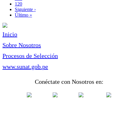
Page
120
Siguiente
Siguiente ›
página
Última
Último »
página
Inicio
Sobre Nosotros
Procesos de Selección
www.sunat.gob.pe
Conéctate con Nosotros en: