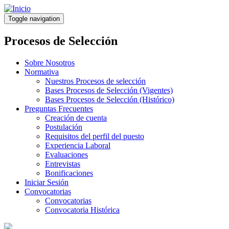
Pasar
al
Toggle navigation
contenido
principal
Procesos de Selección
Sobre Nosotros
Normativa
Nuestros Procesos de selección
Bases Procesos de Selección (Vigentes)
Bases Procesos de Selección (Histórico)
Preguntas Frecuentes
Creación de cuenta
Postulación
Requisitos del perfil del puesto
Experiencia Laboral
Evaluaciones
Entrevistas
Bonificaciones
Iniciar Sesión
Convocatorias
Convocatorias
Convocatoria Histórica