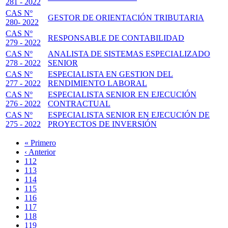
281 - 2022
CAS Nº
GESTOR DE ORIENTACIÓN TRIBUTARIA
280- 2022
CAS Nº
RESPONSABLE DE CONTABILIDAD
279 - 2022
CAS Nº
ANALISTA DE SISTEMAS ESPECIALIZADO
278 - 2022
SENIOR
CAS Nº
ESPECIALISTA EN GESTION DEL
277 - 2022
RENDIMIENTO LABORAL
CAS Nº
ESPECIALISTA SENIOR EN EJECUCIÓN
276 - 2022
CONTRACTUAL
CAS Nº
ESPECIALISTA SENIOR EN EJECUCIÓN DE
275 - 2022
PROYECTOS DE INVERSIÓN
Primera
« Primero
página
Página
‹ Anterior
Paginación
anterior
Page
112
Page
113
Page
114
Page
115
Página
116
actual
Page
117
Page
118
Page
119