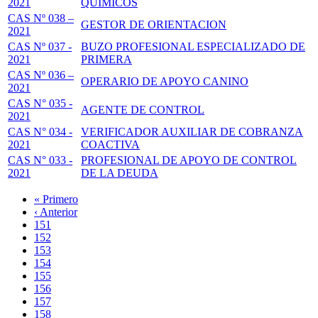
2021
QUIMICOS
CAS Nº 038 –
GESTOR DE ORIENTACION
2021
CAS Nº 037 -
BUZO PROFESIONAL ESPECIALIZADO DE
2021
PRIMERA
CAS Nº 036 –
OPERARIO DE APOYO CANINO
2021
CAS N° 035 -
AGENTE DE CONTROL
2021
CAS N° 034 -
VERIFICADOR AUXILIAR DE COBRANZA
2021
COACTIVA
CAS N° 033 -
PROFESIONAL DE APOYO DE CONTROL
2021
DE LA DEUDA
Primera
« Primero
página
Página
‹ Anterior
Paginación
anterior
Page
151
Page
152
Page
153
Page
154
Página
155
actual
Page
156
Page
157
Page
158