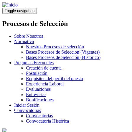
Pasar
al
Toggle navigation
contenido
principal
Procesos de Selección
Sobre Nosotros
Normativa
Nuestros Procesos de selección
Bases Procesos de Selección (Vigentes)
Bases Procesos de Selección (Histórico)
Preguntas Frecuentes
Creación de cuenta
Postulación
Requisitos del perfil del puesto
Experiencia Laboral
Evaluaciones
Entrevistas
Bonificaciones
Iniciar Sesión
Convocatorias
Convocatorias
Convocatoria Histórica