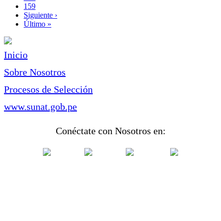
Page
159
Siguiente
Siguiente ›
página
Última
Último »
página
Inicio
Sobre Nosotros
Procesos de Selección
www.sunat.gob.pe
Conéctate con Nosotros en: