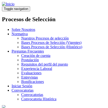
Pasar
al
Toggle navigation
contenido
principal
Procesos de Selección
Sobre Nosotros
Normativa
Nuestros Procesos de selección
Bases Procesos de Selección (Vigentes)
Bases Procesos de Selección (Histórico)
Preguntas Frecuentes
Creación de cuenta
Postulación
Requisitos del perfil del puesto
Experiencia Laboral
Evaluaciones
Entrevistas
Bonificaciones
Iniciar Sesión
Convocatorias
Convocatorias
Convocatoria Histórica