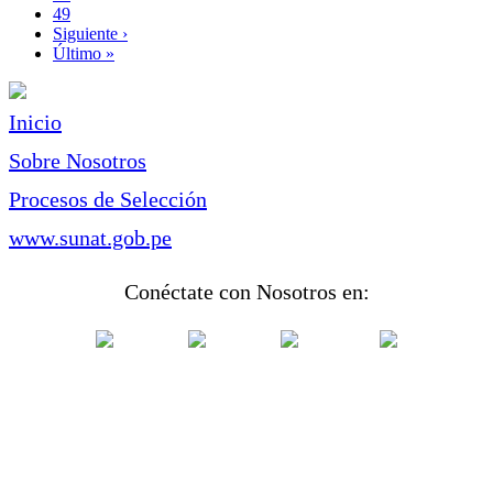
Page
49
Siguiente
Siguiente ›
página
Última
Último »
página
Inicio
Sobre Nosotros
Procesos de Selección
www.sunat.gob.pe
Conéctate con Nosotros en: