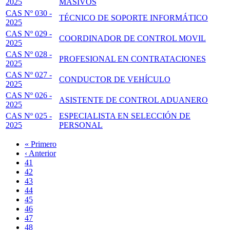
2025
MASIVOS
CAS Nº 030 -
TÉCNICO DE SOPORTE INFORMÁTICO
2025
CAS Nº 029 -
COORDINADOR DE CONTROL MOVIL
2025
CAS Nº 028 -
PROFESIONAL EN CONTRATACIONES
2025
CAS Nº 027 -
CONDUCTOR DE VEHÍCULO
2025
CAS Nº 026 -
ASISTENTE DE CONTROL ADUANERO
2025
CAS Nº 025 -
ESPECIALISTA EN SELECCIÓN DE
2025
PERSONAL
Primera
« Primero
página
Página
‹ Anterior
Paginación
anterior
Page
41
Page
42
Page
43
Page
44
Página
45
actual
Page
46
Page
47
Page
48