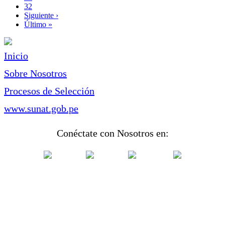
Page
32
Siguiente
Siguiente ›
página
Última
Último »
página
Inicio
Sobre Nosotros
Procesos de Selección
www.sunat.gob.pe
Conéctate con Nosotros en: