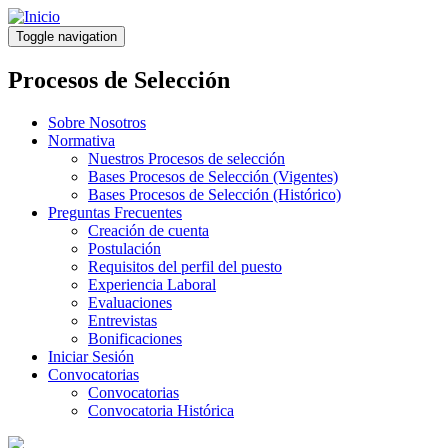
Pasar
al
Toggle navigation
contenido
principal
Procesos de Selección
Sobre Nosotros
Normativa
Nuestros Procesos de selección
Bases Procesos de Selección (Vigentes)
Bases Procesos de Selección (Histórico)
Preguntas Frecuentes
Creación de cuenta
Postulación
Requisitos del perfil del puesto
Experiencia Laboral
Evaluaciones
Entrevistas
Bonificaciones
Iniciar Sesión
Convocatorias
Convocatorias
Convocatoria Histórica