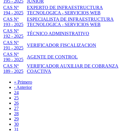
195 - 2025
JUNIOR
CAS Nº
EXPERTO DE INFRAESTRUCTURA
194 - 2025
TECNOLOGICA - SERVICIOS WEB
CAS Nº
ESPECIALISTA DE INFRAESTRUCTURA
193 - 2025
TECNOLOGICA - SERVICIOS WEB
CAS Nº
TÉCNICO ADMINISTRATIVO
192 - 2025
CAS Nº
VERIFICADOR FISCALIZACION
191 - 2025
CAS Nº
AGENTE DE CONTROL
190 - 2025
CAS Nº
VERIFICADOR AUXILIAR DE COBRANZA
189 - 2025
COACTIVA
Primera
« Primero
página
Página
‹ Anterior
Paginación
anterior
Page
24
Page
25
Page
26
Page
27
Página
28
actual
Page
29
Page
30
Page
31